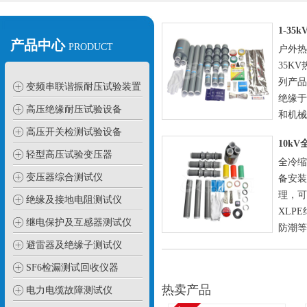
1-3
产品中心
PRODUCT
户外热
35K
列产品
变频串联谐振耐压试验装置
绝缘于
高压绝缘耐压试验设备
和机械性
高压开关检测试验设备
10k
轻型高压试验变压器
全冷缩
变压器综合测试仪
备安装
理，可
绝缘及接地电阻测试仪
XLP
继电保护及互感器测试仪
防潮等处
避雷器及绝缘子测试仪
SF6检漏测试回收仪器
热卖产品
电力电缆故障测试仪