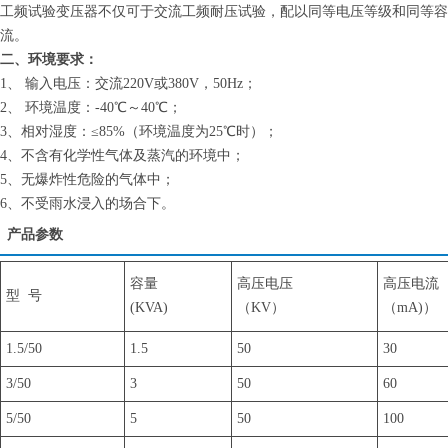
工频试验变压器不仅可于交流工频耐压试验，配以同等电压等级和同等容
流。
二、环境要求：
1、 输入电压：交流220V或380V，50Hz；
2、 环境温度：-40℃～40℃；
3、相对湿度：≤85%（环境温度为25℃时）；
4、不含有化学性气体及蒸汽的环境中；
5、无爆炸性危险的气体中；
6、不受雨水浸入的场合下。
产品参数
容量
高压电压
高压电流
型 号
(KVA)
（KV）
（mA)）
1.5/50
1.5
50
30
3/50
3
50
60
5/50
5
50
100