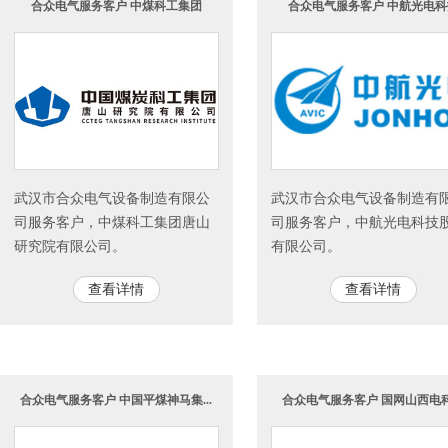
合众电气服务客户 中煤科工集团
合众电气服务客户 中航光电科
武汉市合众电气设备制造有限公
武汉市合众电气设备制造有
司服务客户，中煤科工集团唐山
司服务客户，中航光电科技
研究院有限公司。
有限公司。
查看详情
查看详情
合众电气服务客户 中国平煤神马集...
合众电气服务客户 国网山西电