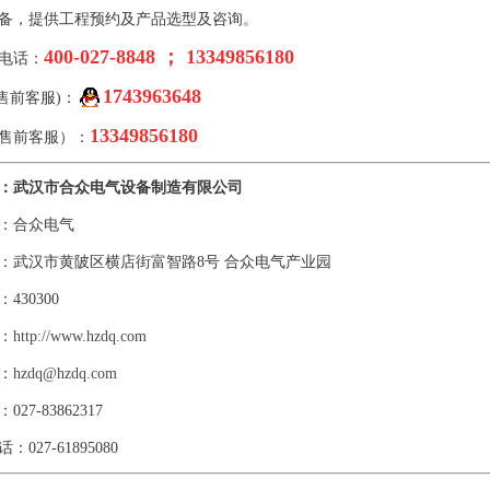
备，提供工程预约及产品选型及咨询。
400-027-8848 ； 13349856180
电话：
1743963648
(售前客服)：
13349856180
售前客服）：
：武汉市合众电气设备制造有限公司
：合众电气
武汉市黄陂区横店街富智路8号 合众电气产业园
30300
：
http://www.hzdq.com
：
hzdq@hzdq.com
7-83862317
027-61895080