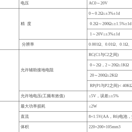
电压
AC0～20V
0～0.2Ω≤±3%±1d
精 度
0.2Ω～200Ω≤±1.5%±1d
1～20V≤±3%±1d
分辨率
0.001Ω、0.01Ω、0.1Ω、
RC(C1与C2之间)
0～2Ω，2～20Ω≤1KΩ
允许辅助接地电阻
20～200Ω≤2KΩ
RP(P1与P2之间)< 40
允许地电压(工频有效值)
≤5V，误差≤±5%
最大功率损耗
≤2W
直流
8×1.5V(AA，R6)电池，
体积
220×200×105mm3