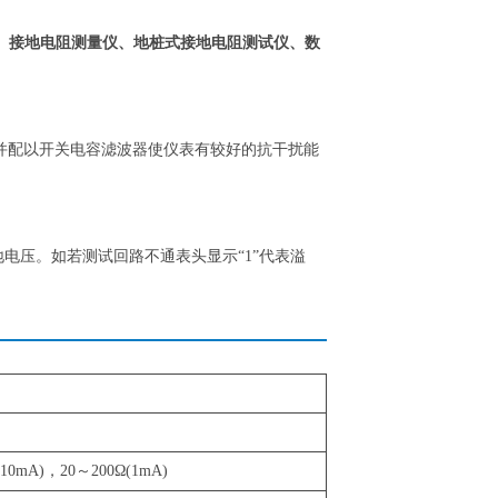
 接地电阻测量仪、地桩式接地电阻测试仪、数
并配以开关电容滤波器使仪表有较好的抗干扰能
地电压。如若测试回路不通表头显示“1”代表溢
10mA)，20～200Ω(1mA)