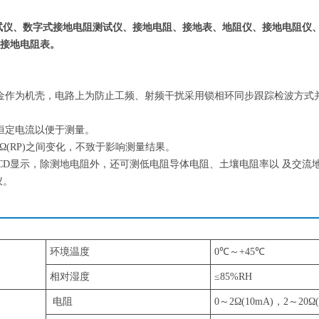
试仪、数字式接地电阻测试仪、接地电阻、接地表、地阻仪、接地电阻仪、
接地电阻表。
金作为机壳，电路上为防止工频、射频干扰采用锁相环同步跟踪检波方式
频恒定电流以便于测量。
0KΩ(RP)之间变化，不致于影响测量结果。
位LCD显示，除测地电阻外，还可测低电阻导体电阻、土壤电阻率以 及交流
仪。
环境温度
0℃～+45℃
相对湿度
≤85%RH
电阻
0～2Ω(10mA)，2～20Ω(