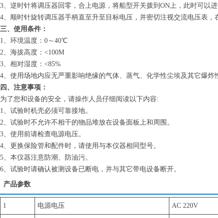
3、逆时针将调压器回零，合上电源，将船型开关拨到ON上，此时可以
4、顺时针旋转调压器手柄直至升至目标电压，并密切注视交流电压表，
三、使用条件：
1、环境温度：0～40℃
2、海拔高度：<100M
3、相对湿度：<85%
4、使用场地内应无严重影响绝缘的气体、蒸气、化学性尘埃及其它爆炸
四、注意事项：
为了您和设备的安全，请操作人员仔细阅读以下内容:
1、试验时机壳必须可靠接地。
2、试验时不允许不相干的物品堆放在设备面板上和周围。
3、使用前请检查电源电压。
4、更换保险管和配件时，请使用与本仪器相同型号。
5、本仪器注意防潮、防油污。
6、试验时请确认被测设备已断电，并与其它带电设备断开。
产品参数
1
电源电压
AC 220V