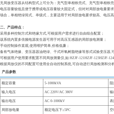
无局放变压器从结构型式上可分为：充气型单相铁売式、充气型单相铁売
电压容量较低且便于携带或电压容量较大固定式，但对对局部放电量要求
场合，单相绝绿筒式、串级式，主要适用于对局部放电要求较高、电压高
二、产品特点：
采用多种控制方式和绝缘方式,可根据用户需求进行自由组合配置；
该系统内置多倍频电源发生器可用于对高压互感器的局部放电测量；
手动控制操作直观,使用维护简单,价格低廉；
备有气体绝缘、变压器器油绝绿、干式环氧树脂绝缘等形式试验变压器,
可根据用户使用要求配置不同局放测量仪,如:HZJF-121HZJF-123HZJ
根据局放仪的不同配置可使用全自动控制系统,可自动进行局放检测和分
产品参数
额定容量
5-1000kVA
阻
输入电压
AC 220V/AC 380V
输
输出电压
AC 0-1000kV
表
局部放电量
额定电压下≤5PC
空