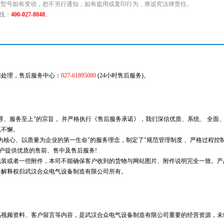
与型号如有变动，恕不另行通知，如有盗用或复印行为，将追究法律责任。
线：
400-027-8848
。
您处理，售后服务中心：
027-61895080
(24小时售后服务)。
尊、服务至上"的宗旨， 并严格执行《售后服务承诺》，我们深信优质、系统、 全面
抓不懈。
为核心、以质量为企业的第一生命"的服务理念，制定了"规范管理制度 、严格过程控
 户提供优质的售前、售中及售后服务!
包装或者一些附件，本司不能确保客户收到的货物与网站图片、附件说明完全一致。产
终解释权归武汉合众电气设备制造有限公司所有。
品视频资料、客户留言等内容，是武汉合众电气设备制造有限公司重要的经营资源，未