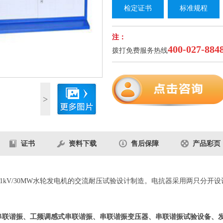
检定证书
标准规程
注：
400-027-884
拨打免费服务热线
1
/1
>
证书
资料下载
售后保障
产品彩页
对11kV/30MW水轮发电机的交流耐压试验设计制造。电抗器采用两只分开
串联谐振、工频调感式串联谐振、串联谐振变压器、串联谐振试验设备、