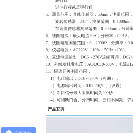
超行程
过冲行程或反弹行程
5、测量范围：直线传感器：50mm，测量范围：0-
旋转传感器：345°，测量范围：0-1000mm
加速度传感器测量范围：0-300mm，分辨率:0
6、线圈电流：最大电流20A，分辨率：0.01A。
7、线圈电阻测量范围：0～2000Ω，分辨率：0.0
8、仪器电源：AC220V ± 10%；50Hz ±10%。
9、直流电源输出：DC6～270V连续可调，DC24V≤
10、外触发触发电压：AC/DC10-300V，电流≤12
11、隔离开关测量范围：
1）电压输出：DC6～270V（可调）；
2）电源输出时间：0.01-20秒（可设置）；
3）断口信号最大采集时间为200秒；
4）可测断口合、分闸时间、三相不同期、弹
产品彩页