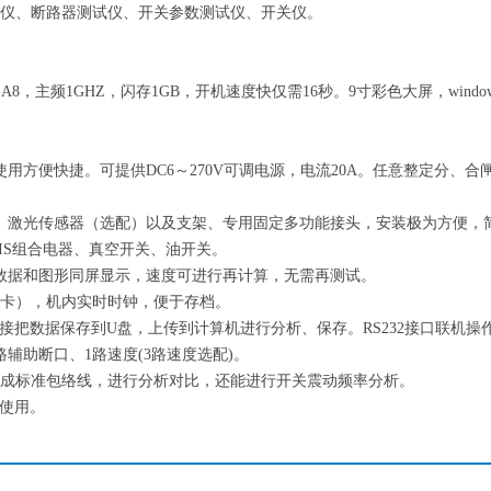
仪、断路器测试仪、开关参数测试仪、开关仪。
M-A8，主频1GHZ，闪存1GB，开机速度快仅需16秒。9寸彩色大屏，wi
用方便快捷。可提供DC6～270V可调电源，电流20A。任意整定分、
、激光传感器（选配）以及支架、专用固定多功能接头，安装极为方便，
GIS组合电器、真空开关、油开关。
数据和图形同屏显示，速度可进行再计算，无需再测试。
存储卡），机内实时时钟，便于存档。
接把数据保存到U盘，上传到计算机进行分析、保存。RS232接口联机操作
路辅助断口、1路速度(3路速度选配)。
生成标准包络线，进行分析对比，还能进行开关震动频率分析。
靠使用。