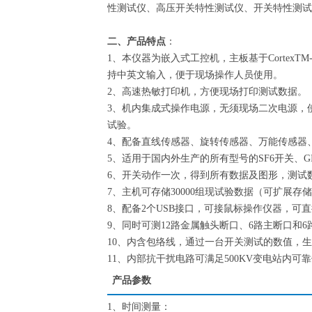
性测试仪、高压开关特性测试仪、开关特性测试
二、产品特点
：
1、本仪器为嵌入式工控机，主板基于CortexT
持中英文输入，便于现场操作人员使用。
2、高速热敏打印机，方便现场打印测试数据。
3、机内集成式操作电源，无须现场二次电源，使
试验。
4、配备直线传感器、旋转传感器、万能传感器
5、适用于国内外生产的所有型号的SF6开关、
6、开关动作一次，得到所有数据及图形，测试
7、主机可存储30000组现试验数据（可扩展
8、配备2个USB接口，可接鼠标操作仪器，可直
9、同时可测12路金属触头断口、6路主断口和6
10、内含包络线，通过一台开关测试的数值，
11、内部抗干扰电路可满足500KV变电站内可
产品参数
1、时间测量：