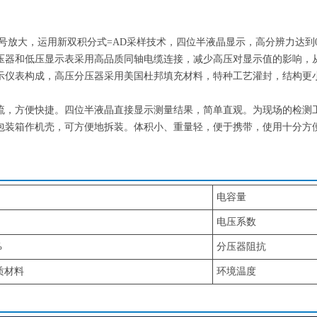
号放大，运用新双积分式=AD采样技术，四位半液晶显示，高分辨力达到0.
压器和低压显示表采用高品质同轴电缆连接，减少高压对显示值的影响，
示仪表构成，高压分压器采用美国杜邦填充材料，特种工艺灌封，结构更
流，方便快捷。四位半液晶直接显示测量结果，简单直观。为现场的检测
包装箱作机壳，可方便地拆装。体积小、重量轻，便于携带，使用十分方便
电容量
电压系数
%
分压器阻抗
质材料
环境温度