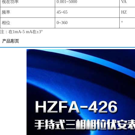
视在功率
0.001~5000
VA
频率
45~65
HZ
相位
0~360
°
注：在1mA-5 mA在±3°
产品彩页