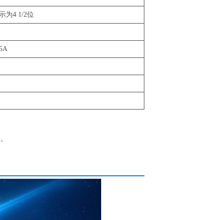
为4 1/2位
5A
任。