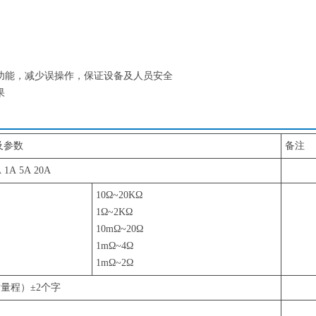
功能，减少误操作，保证设备及人员安全
果
及参数
备注
 1A 5A 20A
10Ω~20KΩ
1Ω~2KΩ
10mΩ~20Ω
1mΩ~4Ω
1mΩ~2Ω
满量程）±2个字