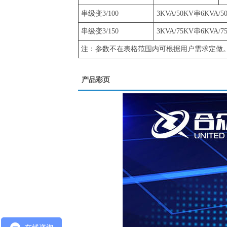
串级变3/100
3KVA/50KV串6KVA/5
串级变3/150
3KVA/75KV串6KVA/7
注：参数不在表格范围内可根据用户需求定做
产品彩页