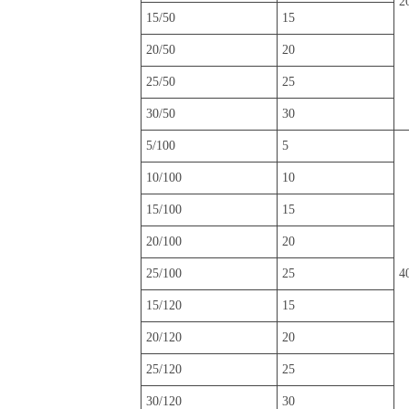
2
15/50
15
20/50
20
25/50
25
30/50
30
5/100
5
10/100
10
15/100
15
20/100
20
25/100
25
4
15/120
15
20/120
20
25/120
25
30/120
30