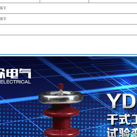
0KV
5KV
。