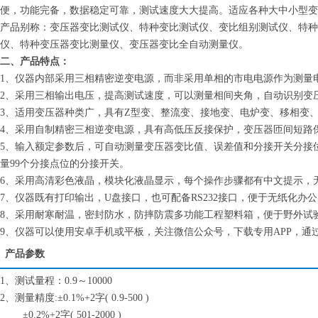
便，功能完备，数据稳定可靠，测试速度大大提高。适应各种大中小型变
产品别称：
变压器
变比测试仪、
特种变比测试仪、变比组别测试仪、特种
仪、特种变压器变比测量仪、变压器变比全自动测量仪。
二、产品特点：
1、仪器内部采用三相精密逆变电源，而非采用单相的市电电源作为测量
2、采用三相输出电压，提高测试速度，可以测量相间夹角，自动识别变压器
3、适用变压器种类广，具有Z型变、整流变、接地变、电炉变、移相变
4、采用自制精密三相逆变电源，具有高低压反接保护，变压器匝间短路
5、输入额定参数后，可自动测量变压器变比值、误差值和分接开关分接
量99个分接点位的分接开关。
6、采用高清彩色液晶，模块化液晶显示，每个操作步骤都有中文提示，
7、仪器既有打印输出，U盘接口，也可配备RS232接口，便于无纸化办
8、采用耐寒耐温，密封防水，防摔防震多功能工程塑料箱，便于野外试
9、仪器可以使用安卓手机或平板，关注微信公众号，下载专用APP，
产品参数
1、测试量程：0.9～10000
2、测量精度:±0.1%+2字( 0.9-500 )
±0.2%+2字( 501-2000 )