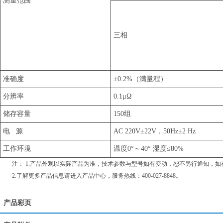
测量范围
三相
准确度
±0.2%（满量程）
分辨率
0.1μΩ
储存容量
150组
电 源
AC 220V±22V，50Hz±2 Hz
工作环境
温度0°～40° 湿度≤80%
注： 1.产品外观以实际产品为准，技术参数与型号如有变动，恕不另行通知，如
2.了解更多产品信息请进入
产品中心
，服务热线：400-027-8848。
产品彩页