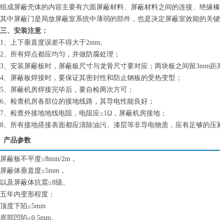
组成屏蔽壳体的内容主要有六面屏蔽材料、屏蔽材料之间的连接、绝缘橡
其中屏蔽门是局放屏蔽室系统中薄弱的部件，也是决定屏蔽室效能的关键
三、安装注意：
1、上下垂直度误差不得大于2mm;
2、所有焊点都应均匀，并做防腐处理；
3、安装屏蔽板时，屏蔽板尺寸与龙骨尺寸要对应；两块板之间留3mm距
4、屏蔽板焊接时，要保证其密封性和防止钢板的受热变型；
5、屏蔽机房焊接完毕后，要自检两次方可；
6、检查机房各部位的接地线路，其导电性能良好；
7、检查外接地地线电阻，电阻应≤1Ω，屏蔽机房接地；
8、所有接地搭接表面都应清除油污、漆层等非导电物质，应有足够的压
产品参数
屏蔽板不平度≤8mm/2m，
屏蔽体垂直度≤5mm，
以及屏蔽体抗震≥8级。
五年内变形程度：
顶度下陷≤5mm
底部凹陷≤0.5mm。