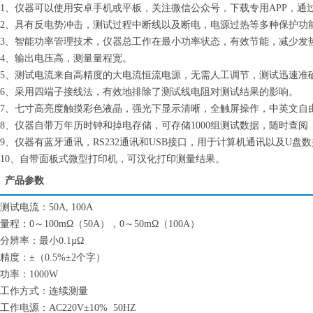
1、仪器可以使用安卓手机或平板，关注微信公众号，下载专用APP，
2、具有反电势冲击，测试过程中断线以及断电，电源过热等多种保护功
3、智能功率管理技术，仪器总工作在最小功率状态，有效节能，减少发
4、输出电压高，测量量程宽。
5、测试电流来自高精度的大电流恒流电源，无需人工调节，测试迅速准
6、采用四端子接线法，有效地排除了测试线电阻对测试结果的影响。
7、七寸高亮度触摸彩色液晶，强光下显示清晰，全触屏操作，中英文自
8、仪器自带万年历时钟和掉电存储，可存储1000组测试数据，随时查阅
9、仪器有蓝牙通讯，RS232通讯和USB接口，用于计算机通讯以及U盘
10、自带面板式微型打印机，可汉化打印测量结果。
产品参数
测试电流：50A, 100A
量程：0～100mΩ（50A），0～50mΩ（100A）
分辨率：最小0.1µΩ
精度：±（0.5%±2个字）
功率：1000W
工作方式：连续测量
工作电源：AC220V±10% 50HZ