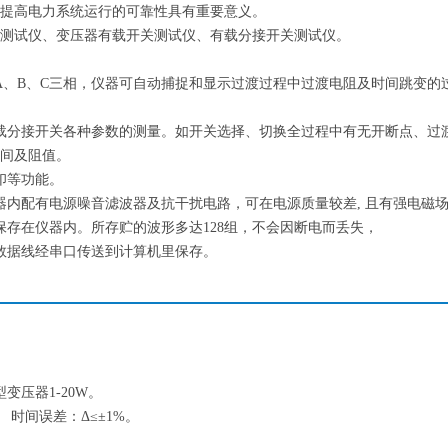
提高电力系统运行的可靠性具有重要意义。
测试仪、变压器有载开关测试仪、有载分接开关测试仪。
A、B、C三相，仪器可自动捕捉和显示过渡过程中过渡电阻及时间跳变的
载分接开关各种参数的测量。如开关选择、切换全过程中有无开断点、过
间及阻值。
印等功能。
器内配有电源噪音滤波器及抗干扰电路，可在电源质量较差, 且有强电磁
保存在仪器内。所存贮的波形多达128组，不会因断电而丢失，
数据线经串口传送到计算机里保存。
型变压器1-20W。
5% 时间误差：Δ≤±1%。