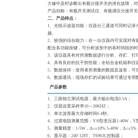
大修中及时诊断出有载分接开关的潜在故障，对
产品别称：有载开关测试仪、有载调压分接开关
二、产品特点：
1、光线示波器功能：仪器分三通道可同时记录
越。
2、较强的综合能力：在一台仪器内可实现对有
配合各功能按键，可分析波形中的各时间段的时
3、该仪器具有对所测数据进行分析、存贮、打
4、具有良好的抗干扰性能：全铝合金机箱和仪
5、数据保持：使用者所测量的数据及波形，可
6、数据通讯：现场存贮的试验结果可通过专用
产品参数
1、三路独立测试电源，最大输出电流0.5A；
2、仪器设置采样率10～20KHZ；
3、单次波形最大存储时间6.4秒。
4、过渡电阻测量范围：Y/0型变压器1-40W，Y
5、测量精度：1-5W，Δ≤±10%.5-40W，Δ≤±
6、显示器：240´128T、T6963C控制器；