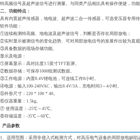
特高频信号及超声波信号进行测量。与同类产品相比具有操作便捷，功能
二、功能特点：
具有内置超声传感器，地电波、超声波二合一传感器，可选变压器专用传
软件功能：
①连续检测特高频、地电波及超声波信号，判断是否存在局部放电；
②实时显示被测信号的变化趋势、可对局部放电信号的发展作出较为直观
③具备数据的现场存储功能。
显示及电源：
①屏幕显示：高对比度3.5英寸TFT彩屏。
②数据存储：可保存1000组测试数据。
③工作电源：内置8.4V锂电池，可连续工作8小时。
④电源：输入100-240VAC，输出8.4V/3A，充电时间3～4小时。
⑤外形尺寸：220 * 100 * 40。
⑥仪器重量：1.5kg。
⑦ 使用温度：-25℃～45℃。
⑧存储温度：-35℃～60℃。
产品参数
1、
适用范围：采用非侵入式检测方式，对高压电气设备的局部放电缺陷