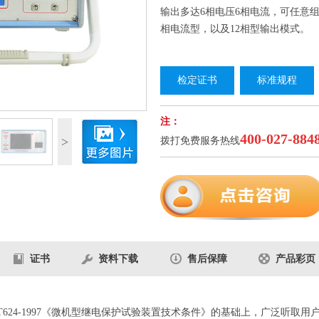
输出多达6相电压6相电流，可任意组
相电流型，以及12相型输出模式。
检定证书
标准规程
1
/5
注：
400-027-884
>
拨打免费服务热线
证书
资料下载
售后保障
产品彩页
T624-1997《微机型继电保护试验装置技术条件》的基础上，广泛听取