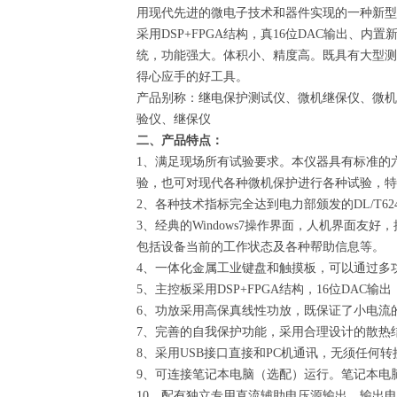
用现代先进的微电子技术和器件实现的一种新型
采用DSP+FPGA结构，真16位DAC输出、内置
统，功能强大。体积小、精度高。既具有大型测
得心应手的好工具。
产品别称：继电保护测试仪、微机继保仪、微机
验仪、继保仪
二、产品特点：
1、满足现场所有试验要求。本仪器具有标准的六
验，也可对现代各种微机保护进行各种试验，特
2、各种技术指标完全达到电力部颁发的DL/T6
3、经典的Windows7操作界面，人机界面友好
包括设备当前的工作状态及各种帮助信息等。
4、一体化金属工业键盘和触摸板，可以通过多
5、主控板采用DSP+FPGA结构，16位DA
6、功放采用高保真线性功放，既保证了小电流
7、完善的自我保护功能，采用合理设计的散热
8、采用USB接口直接和PC机通讯，无须任何
9、可连接笔记本电脑（选配）运行。笔记本电
10、配有独立专用直流辅助电压源输出，输出电压