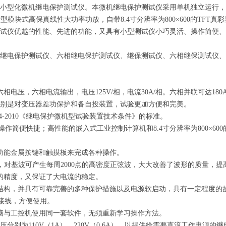
小型化微机继电保护测试仪。本微机继电保护测试仪采用单机独立运行，
新型模块式高保真线性大功率功放，自带8.4寸分辨率为800×600的TFT真彩
试仪优越的性能、先进的功能，又具有小型测试仪小巧灵活、操作简便、
继电保护测试仪、六相继电保护测试仪、继保测试仪、六相继保测试仪、
相电压，六相电流输出，电压125V/相，电流30A/相。六相并联可达1
别是对变压器差功保护和备自投装置，试验更加方便和完美。
24-2010《继电保护微机型试验装置技术条件》的标准。
，操作简便快捷；高性能的嵌入式工业控制计算机和8.4寸分辨率为800×6
功能金属按键和触摸板来完成各种操作。
C输出，对基波可产生每周2000点的高密度正弦波，大大改善了波形的质量，
的精度，又保证了大电流的稳定。
结构，并具有可靠完善的多种保护措施以及电源软启动，具有一定程度的
转接线，方便使用。
脑与工控机使用同一套软件，无须重新学习操作方法。
分别为110V（1A），220V（0.6A）。以提供给需要直流工作电源的