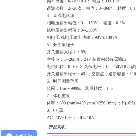
频率范围：0--1000Hz； 精度：0.001Hz
谐波次数：2--20次；相位：0--360°； 精度：0.1
4、直流电压源
相电压输出幅值：0--±150V； 精度：0.2%
线电压输出幅值：0--±300V；
相电压/线电压输出功率：90VA/180VA
5、开关量端子
开关量输入端子：8对
空接点：1--20mA，24V 装置内部有源输出
电位翻转：0--6VDC为低电平，15--250VDC为
开关量输出端子：4对，空接点，遮断容量：110V/2
6、时间测量范围
范围：1ms～9999s；测量精度：1ms
7、体积重量
体积：600 (mm)×450 (mm)×250 (mm) ；约18Kg
8、电 源
AC220V±10%；50Hz 10A
产品彩页