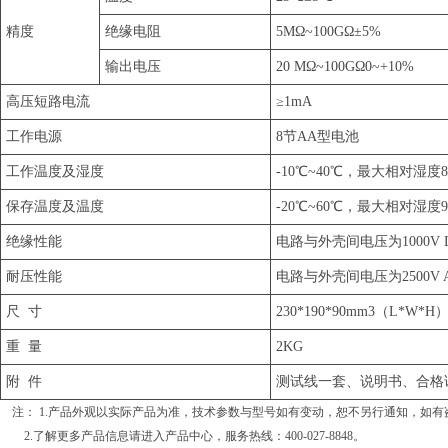
精度
绝缘电阻
5MΩ~100GΩ±5%
输出电压
20 MΩ~100GΩ0~+10%
高压短路电流
≥1mA
工作电源
8节AA型电池
工作温度及湿度
-10℃~40℃，最大相对湿度8
保存温度及温度
-20℃~60℃，最大相对湿度9
绝缘性能
电路与外壳间电压为1000V D
耐压性能
电路与外壳间电压为2500V
尺 寸
230*190*90mm3（L*W*H
重 量
2KG
附 件
测试线一套、说明书、合格
注： 1.产品外观以实际产品为准，技术参数与型号如有变动，恕不另行通知，如有
2.了解更多产品信息请进入
产品中心
，服务热线：400-027-8848。