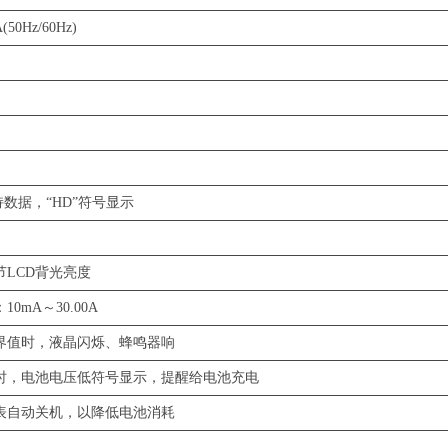
50Hz/60Hz)
持数据，“HD”符号显示
LCD背光亮度
mA～30.00A
界值时，液晶闪烁、蜂鸣器响
V时，电池电压低符号显示，提醒给电池充电
仪表自动关机，以降低电池消耗