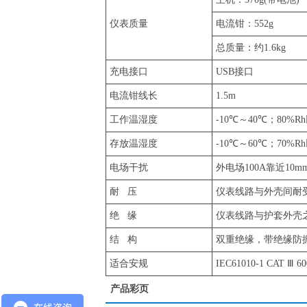
仪表质量
电流钳：552g
总质量：约1.6kg
充电接口
USB接口
电流钳线长
1.5m
工作温湿度
-10℃～40℃；80%R
存放温湿度
-10℃～60℃；70%R
电场干扰
外电场100A靠近10m
耐 压
仪表线路与外壳间耐受1
绝 缘
仪表线路与护套外壳之间
结 构
双重绝缘，带绝缘防
适合安规
IEC61010-1 CAT Ⅲ
产品彩页