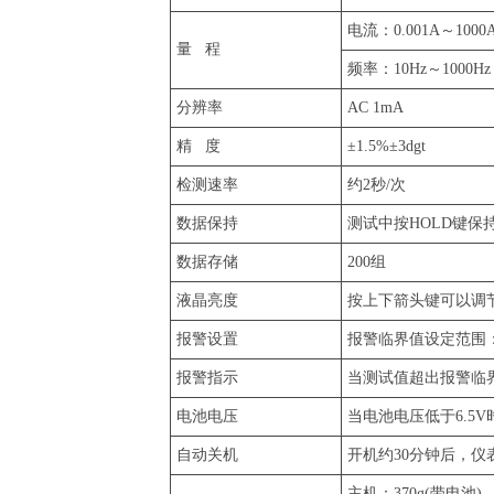
电流：0.001A～1000A(
量 程
频率：10Hz～1000Hz
分辨率
AC 1mA
精 度
±1.5%±3dgt
检测速率
约2秒/次
数据保持
测试中按HOLD键保
数据存储
200组
液晶亮度
按上下箭头键可以调节
报警设置
报警临界值设定范围：10
报警指示
当测试值超出报警临
电池电压
当电池电压低于6.5
自动关机
开机约30分钟后，
主机：370g(带电池)