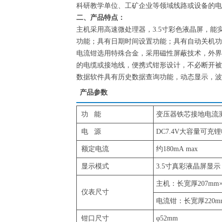
科研教学单位、工矿企业等领域线路或设备的电
二、产品特点：
主机采用高速微处理器，3.5寸彩色液晶屏，
功能；具有日期时间设置功能；具有自动关机功
电流钳选用特殊合金，采用磁性屏蔽技术，外界磁
的电缆或接地线，便携式钳形设计，不必断开被
数据软件具有历史数据查询功能，动态显示，波
产品参数
功 能
变压器铁芯接地电流
电 源
DC7.4V大容量可
额定电流
约180mA max
显示模式
3.5寸真彩液晶屏显示
主机：长宽厚207mm×1
仪表尺寸
电流钳：长宽厚220mm
钳口尺寸
φ52mm