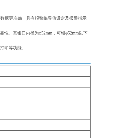
试数据更准确；具有报警临界值设定及报警指示
。其钳口内径为φ52mm，可钳φ52mm以下
打印等功能。