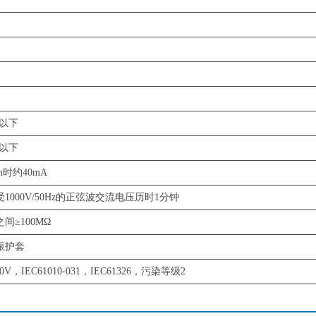
h以下
h以下
m时约40mA
000V/50Hz的正弦波交流电压历时1分钟
≥100MΩ
振护套
 600V，IEC61010-031，IEC61326，污染等级2