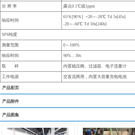
分 辨 率
露点0.1℃或1ppm
63％[90％] +20～-20℃ Td 5s[45s]
响应时间
-20～-60℃ Td 10s[240s]
SF6纯度
测量范围
0～100%
响应时间
90%，30s
取 样
内置稳压阀、过滤器、电子流量计
工作电源
交直流两用，内置大容量充电电池
产品彩页
产品附件
产品图集