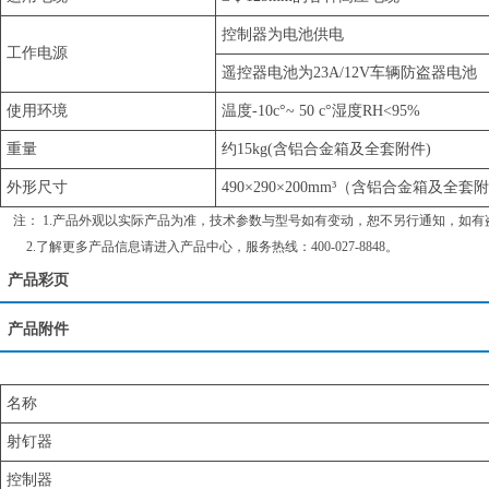
控制器为电池供电
工作电源
遥控器电池为23A/12V车辆防盗器电池
使用环境
温度-10c°~ 50 c°湿度RH<95%
重量
约15kg(含铝合金箱及全套附件)
外形尺寸
490×290×200mm³（含铝合金箱及全套
注： 1.产品外观以实际产品为准，技术参数与型号如有变动，恕不另行通知，如有
2.了解更多产品信息请进入
产品中心
，服务热线：400-027-8848。
产品彩页
产品附件
名称
射钉器
控制器