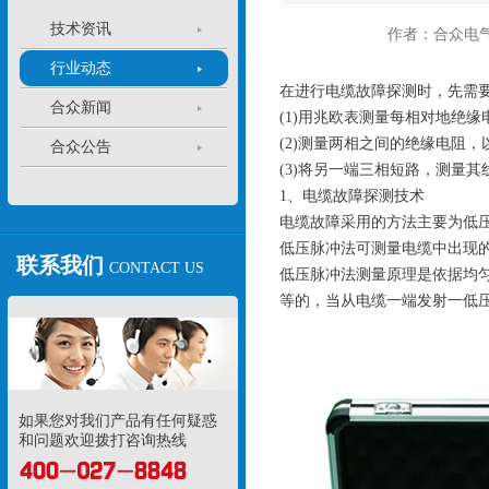
技术资讯
作者：合众电
行业动态
在进行电缆故障探测时，先需
合众新闻
(1)用兆欧表测量每相对地绝
(2)测量两相之间的绝缘电阻
合众公告
(3)将另一端三相短路，测量
1、电缆故障探测技术
电缆故障采用的方法主要为低
低压脉冲法可测量电缆中出现
联系我们
CONTACT US
低压脉冲法测量原理是依据均
等的，当从电缆一端发射一低
如果您对我们产品有任何疑惑
和问题欢迎拨打咨询热线