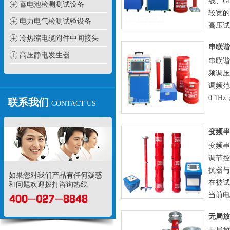
线、G
蓄电池检测测试设备
较宽的
电力电气检测试验设备
高压试
冷热缩电缆附件中间接头
高压静电发生器
串联谐
频调压
调频范
0.1H
联系我们
CONTACT US
变频串
调节控
抗器与
如果您对我们产品有任何疑惑
在被试
和问题欢迎拨打咨询热线
当前电