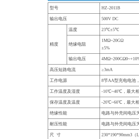
型号
HZ-2011B
输出电压
500V DC
温度
23℃±5℃
1MΩ~20GΩ
精度
绝缘电阻
±5%
输出电压
4MΩ~200GΩ0~+10
高压短路电流
≥3mA
工作电源
8节AA型充电电池
工作温度及湿度
-10℃~40℃，最大
保存温度及温度
-20℃~60℃，最大
绝缘性能
电路与外壳间电压为10
耐压性能
电路与外壳间电压为2
尺 寸
230*190*90mm3