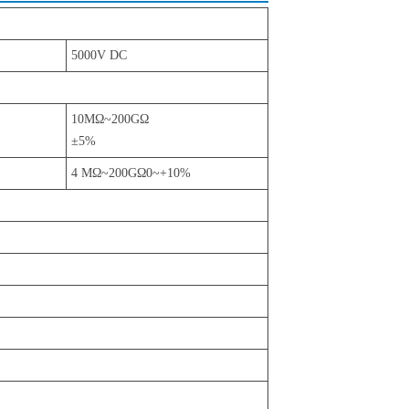
5000V DC
10MΩ~200GΩ
±5%
4 MΩ~200GΩ0~+10%