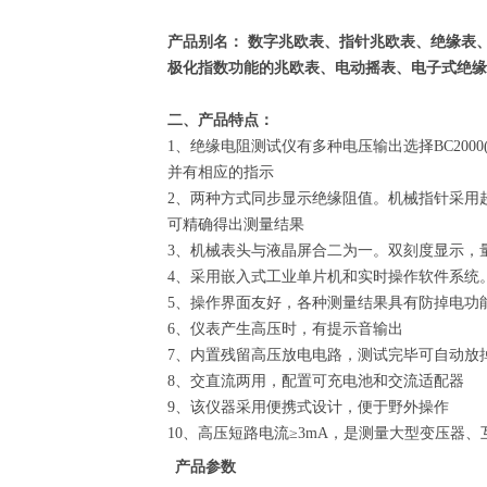
产品别名： 数字兆欧表、指针兆欧表、绝缘表
极化指数功能的兆欧表、电动摇表、电子式绝缘
二、产品特点：
1、绝缘电阻测试仪有多种电压输出选择BC2000(250
并有相应的指示
2、两种方式同步显示绝缘阻值。机械指针采用
可精确得出测量结果
3、机械表头与液晶屏合二为一。双刻度显示，
4、采用嵌入式工业单片机和实时操作软件系统
5、操作界面友好，各种测量结果具有防掉电功
6、仪表产生高压时，有提示音输出
7、内置残留高压放电电路，测试完毕可自动放
8、交直流两用，配置可充电池和交流适配器
9、该仪器采用便携式设计，便于野外操作
10、高压短路电流≥3mA，是测量大型变压器
产品参数