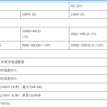
HZ-2011
1000V DC
2500V DC
20MΩ~40GΩ
5MΩ~100GΩ ±5%
±5%
%
8MΩ~40GΩ0~+10%
20MΩ~100GΩ 0~+10%
，外置充电适配器
相对湿度85%
相对湿度90%
00V DC时，最大2000 MΩ
500V AC时，承受1分外钟
（L*W*H）