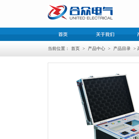
当前位置：
首页
>
产品中心
>
产品目录
>