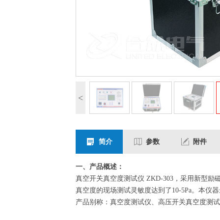
<
简介
参数
附件
一、产品概述：
真空开关真空度测试仪
ZKD-303，
采用新型励
真空度的现场测试灵敏度达到了10-5Pa。本
产品别称：真空度测试仪、高压开关真空度测试