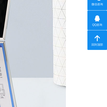
微信咨询
QQ咨询
回到顶部