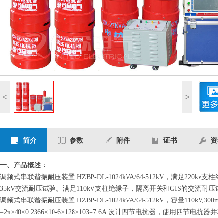
<
>
简介
参数
附件
证书
资
一、产品概述：
调频式串联谐振耐压装置
HZBP-DL-1024kVA/64-512kV
，满足220kv支
35kV交流耐压试验。满足110kV支柱绝缘子，隔离开关和GIS的交流耐
调频式串联谐振耐压装置
HZBP-DL-1024kVA/64-512kV
，容量110kV,30
=2π×40×0.2366×10-6×128×103=7.6A 设计四节电抗器，使用四节电抗