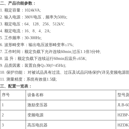
二、产品功能参数：
1. 额定容量：1024kVA;
2. 输入电源：380V电压，频率为50Hz;
3. 额定电压：64、128、256、512kV;
4. 额定电流：16、8、4、2A;
5. 工作频率：30-300Hz;
6. 波形畸变率：输出电压波形畸变率≤1%;
7. 工作时间：额定负载下允许连续60min;过压1.1倍3分钟;
8. 温 升：额定负载下连续运行60min后温升≤65K;
9. 品质因素：装置自身Q≥30(f=45Hz);
10. 保护功能： 对被试品具有过流、过压及试品闪络保护(详见变频电源部
11. 测量精度：系统有效值1.5级;
三、配置一览表：
序号
设备名称
型号
1
激励变压器
JLB-6
2
变频电源
HZBP-
3
高压电抗器
HZDK-