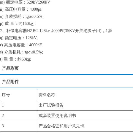
m) 额定电压：520kV;260kV
n) 高压电容量：4000pF
o) 介质损耗：tgσ≤0.5%;
p) 重 量：约160kg;
7、补偿电容器HZBC-128kv-4000Pf(35KV开关绝缘子用)，1套
q) 额定电压：128kV;
r) 高压电容量：4000pF
s) 介质损耗：tgσ≤0.5%;
t) 重 量：约60kg;
产品彩页
产品附件
序号
资料名称
1
出厂试验报告
2
成套装置使用说明书
3
产品合格证和用户意见卡