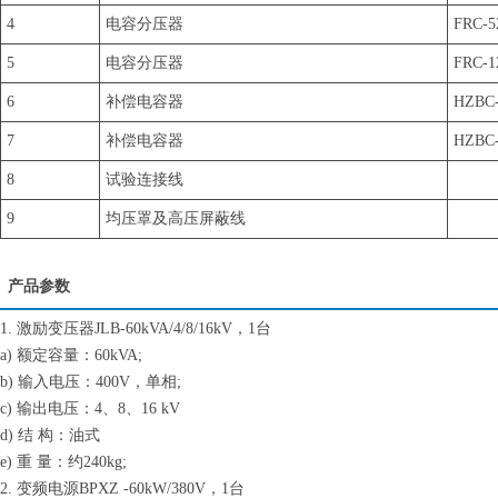
4
电容分压器
FRC-5
5
电容分压器
FRC-1
6
补偿电容器
HZBC-
7
补偿电容器
HZBC-
8
试验连接线
9
均压罩及高压屏蔽线
产品参数
1. 激励变压器JLB-60kVA/4/8/16kV，1台
a) 额定容量：60kVA;
b) 输入电压：400V，单相;
c) 输出电压：4、8、16 kV
d) 结 构：油式
e) 重 量：约240kg;
2. 变频电源BPXZ -60kW/380V，1台