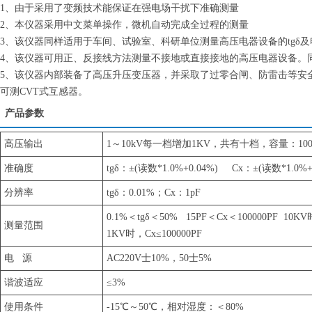
1、由于采用了变频技术能保证在强电场干扰下准确测量
2、本仪器采用中文菜单操作，微机自动完成全过程的测量
3、该仪器同样适用于车间、试验室、科研单位测量高压电器设备的tgδ及
4、该仪器可用正、反接线方法测量不接地或直接接地的高压电器设备。同时
5、该仪器内部装备了高压升压变压器，并采取了过零合闸、防雷击等安全保
可测CVT式互感器。
产品参数
高压输出
1～10kV每一档增加1KV，共有十档，容量：100
准确度
tgδ：±(读数*1.0%+0.04%) Cx：±(读数*1.0%+
分辨率
tgδ：0.01%；Cx：1pF
0.1%＜tgδ＜50% 15PF＜Cx＜100000PF 10KV
测量范围
1KV时，Cx≤100000PF
电 源
AC220V士10%，50士5%
谐波适应
≤3%
使用条件
-15℃～50℃，相对湿度：＜80%