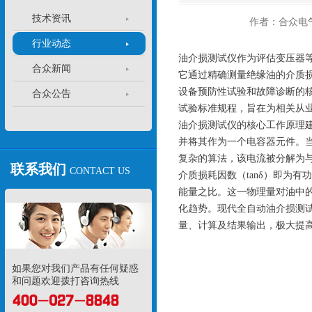
技术资讯
作者：合众电
行业动态
油介损测试仪作为评估变压器
合众新闻
它通过精确测量绝缘油的介质损
设备预防性试验和故障诊断的
合众公告
试验标准规程，旨在为相关从
油介损测试仪的核心工作原理
并将其作为一个电容器元件。
复杂的算法，该电流被分解为与
联系我们
CONTACT US
介质损耗因数（tanδ）即为
能量之比。这一物理量对油中
化趋势。现代全自动油介损测
量、计算及结果输出，极大提
如果您对我们产品有任何疑惑
和问题欢迎拨打咨询热线