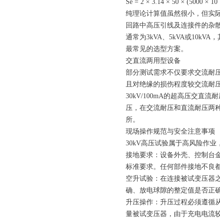
Se = 2 × 3.14 × 50 × (5000 × 10⁻
纯理论计算值虽然很小，但实
回路中高压引线及连接件的杂散
通常为3kVA、5kVA或10k
最常见的选型方案。
交直流两用型设备
部分测试需求不仅要求交流耐
且对绝缘的损伤程度较交流耐
30kV/100mA的超高压
压，在交流耐压和直流耐压两
所。
现场操作规范与安全注意事项
30kV高压试验属于高风险作
接地要求：设备外壳、控制台
标准要求。任何部件接地不良
空升试验：在连接被试变压器
确、放电球隙的整定值是否正
升压操作：升压过程必须遵循从
量被试变压器，由于充电电流