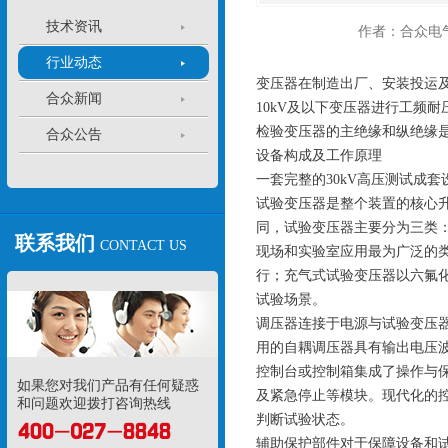
技术资讯
作者：合众电
行业动态
变压器在制造出厂、安装投运及
合众新闻
10kV及以下变压器进行工频
检验变压器的主绝缘和纵绝缘
合众公告
设备构成及工作原理
一套完整的30kV高压测试成
试验变压器是整个装置的核心升
同，试验变压器主要分为三类
联系我们
CONTACT US
现场和实验室应用最为广泛的
行；充气式试验变压器以六氟化
试验场景。
调压器连接于电源与试验变压
用的自耦调压器具有输出电压
控制台或控制箱集成了操作与
如果您对我们产品有任何疑惑
及紧急停止等模块。现代化的
和问题欢迎拨打咨询热线
判断试验状态。
辅助保护部件对于保障设备和