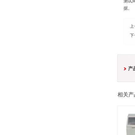
测试
据。
上
下
产
相关产