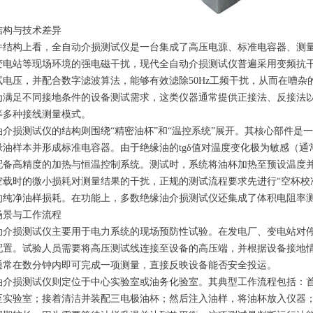
结构与技术差异
件结构上看，全自动介损测试仪是一台集成了高压电源、标准电容器、测
变电站等现场环境的强电磁干扰，现代全自动介损测试仪普遍采用变频抗干扰技
试电压，并配合数字滤波算法，能够有效滤除50Hz工频干扰，从而在嘈
为满足不同接地条件的设备测试需求，这类仪器通常提供正接法、反接法以
等多种接线测量模式。
油介损测试仪的结构则围绕“精密油杯”和“温控系统”展开。其核心部件是
缘油样本并形成标准电容器。由于绝缘油的tgδ值对温度变化极为敏感（通常
配备高精度的加热与恒温控制系统。测试时，系统将油杯加热至预设温度
空载时的微小损耗对测量结果的干扰，正规的测试流程要求先进行“空杯校准
的纯净油样损耗。在功能上，多数绝缘油介损测试仪还集成了体积电阻率
场景与工作流程
动介损测试仪主要用于电力系统的现场预防性试验。在发电厂、变电站对
配置。试验人员需要将高压测试线连接至设备的高压端，并根据设备接地
通常在数分钟内即可完成一项测量，直接反映设备能否安全投运。
油介损测试仪则定位于中心实验室或油务化验室。其典型工作流程包括：
至实验室；接着清洁并装配三电极油杯；然后注入油样，将油杯放入仪器；