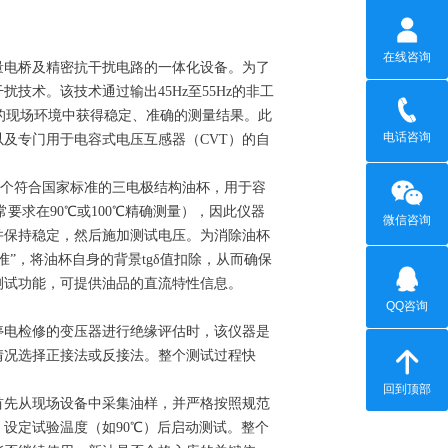
在线咨询
量电桥及精密抗干扰电路的一体化设备。为了
术。该技术通过输出45Hz至55Hz的非工
杂的现场环境中获得稳定、准确的测量结果。此
电话咨询
及专门用于电容式电压互感器（CVT）的自
一个符合国家标准的三电极结构油杯，用于容
要求在90℃或100℃精确测量），因此仪器
微信咨询
并保持稳定，然后施加测试电压。为消除油杯
”，将油杯自身的背景tgδ值扣除，从而确保
测试功能，可提供油品的直流特性信息。
QQ咨询
停电检修的变压器进行绝缘评估时，该仪器是
情况选择正接法或反接法。整个测试过程快
回到顶部
首先从现场设备中采集油样，并严格按照规范
设定试验温度（如90℃）后启动测试。整个