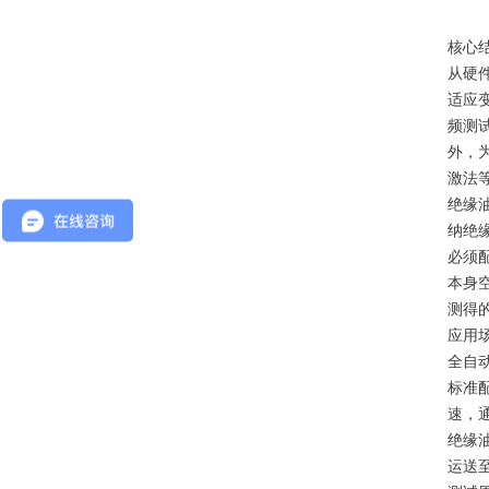
核心
从硬
适应
频测
外，
激法
绝缘
纳绝
必须
本身
测得
应用
全自
标准
速，
绝缘
运送