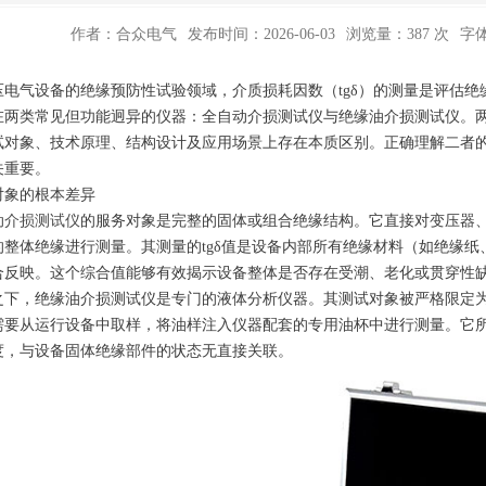
作者：合众电气
发布时间：2026-06-03
浏览量：387 次
字
压电气设备的绝缘预防性试验领域，介质损耗因数（tgδ）的测量是评估
在两类常见但功能迥异的仪器：全自动介损测试仪与绝缘油介损测试仪。两
试对象、技术原理、结构设计及应用场景上存在本质区别。正确理解二者
关重要。
对象的根本差异
动介损测试仪
的服务对象是完整的固体或组合绝缘结构。它直接对变压器
的整体绝缘进行测量。其测量的tgδ值是设备内部所有绝缘材料（如绝缘
合反映。这个综合值能够有效揭示设备整体是否存在受潮、老化或贯穿性
之下，绝缘油介损测试仪是专门的液体分析仪器。其测试对象被严格限定
需要从运行设备中取样，将油样注入仪器配套的专用油杯中进行测量。它
度，与设备固体绝缘部件的状态无直接关联。