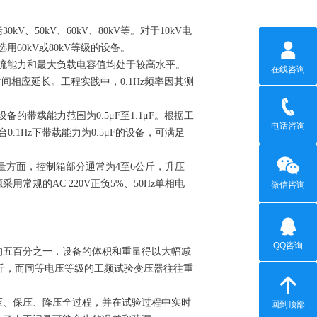
50kV、60kV、80kV等。对于10kV电
用60kV或80kV等级的设备。
电流能力和最大负载电容值均处于较高水平。
在线咨询
时间相应延长。工程实践中，0.1Hz频率因其测
的带载能力范围为0.5μF至1.1μF。根据工
电话咨询
台0.1Hz下带载能力为0.5μF的设备，可满足
量方面，控制箱部分通常为4至6公斤，升压
常规的AC 220V正负5%、50Hz单相电
微信咨询
QQ咨询
的五百分之一，设备的体积和重量得以大幅减
公斤，而同等电压等级的工频试验变压器往往重
压、保压、降压全过程，并在试验过程中实时
回到顶部