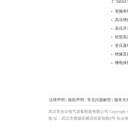
产品目
变频串
高压绝
高压开
轻型高
变压器
绝缘及
继电保
法律声明
|
版权声明
|
常见问题解答
|
服务支
武汉市合众电气设备制造有限公司 Copyright © 20
地 址：武汉市黄陂区横店街富智路8号 合众电气产