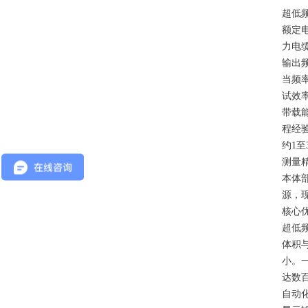
超低
额定电
力电缆
输出
当频率
试效
带载能
程经验
约1
测量
本体部
源，
核心
超低
体积
小。
达数
自动