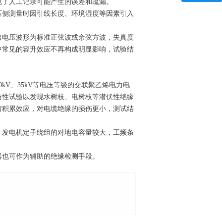
免了人工记录可能产生的误差和疏漏。
压侧测量时因引线长度、环境湿度等因素引入
出电压波形为标准正弦波或余弦方波，失真度
中常见的容升效应不再构成明显影响，试验结
V、35kV等电压等级的交联聚乙烯电力电
防性试验以发现水树枝、电树枝等潜伏性绝缘
荷积累效应，对电缆绝缘的损伤更小，测试结
。发电机定子绕组的对地电容量较大，工频条
。
器也可作为辅助的绝缘检测手段。