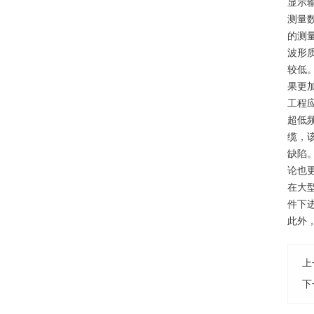
显示
测量
的测
波形
较低
果更
工程
超低
缆，
缺陷
论也
在大
件下
此外
上
下