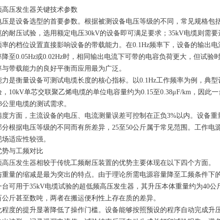
频高压发生器
关键技术参数
压是设备选型的首要参数。根据被测设备电压等级的不同，常见规格包括30kV、
的耐压试验，选用额定电压30kV的设备即可满足要求；35kV电缆则需要选
频率的档位设置直接影响设备的带载能力。在0.1Hz频率下，设备的输出
降至0.05Hz或0.02Hz时，相同输出电流下可带的电容负荷更大，但试验
率与带载能力的良好平衡而应用最为广泛。
力是衡量设备可测试电缆长度的核心指标。以0.1Hz工作频率为例，典型设备
，10kV单芯交联聚乙烯电缆的单位电容量约为0.15至0.38μF/km，因此一
至3公里电缆的测试需求。
精度方面，主流设备的电压、电流测量误差可控制在正负3%以内。设备重
分根据电压等级的不同而有所差异，25至50公斤属于常见范围。工作电源采用
现场适应性较强。
优势与工频对比
频高压发生器
相较于传统工频耐压装置的优势主要体现在以下四个方面。
与重量的缩减是最为突出的特点。由于理论所需电源容量降至工频条件下
一台可用于35kV电缆试验的超低频高压发生器，其升压本体重量约为40
百公斤甚至数吨，两者在搬运便利性上存在质的差异。
化程度的提升显著降低了操作门槛。设备能够按照预设的程序自动完成升