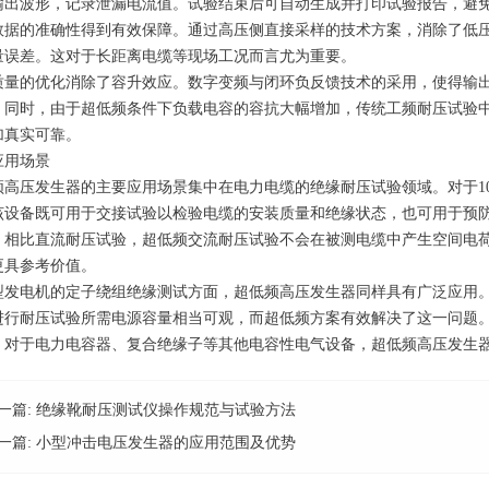
输出波形，记录泄漏电流值。试验结束后可自动生成并打印试验报告，避
数据的准确性得到有效保障。通过高压侧直接采样的技术方案，消除了低
量误差。这对于长距离电缆等现场工况而言尤为重要。
质量的优化消除了容升效应。数字变频与闭环负反馈技术的采用，使得输
。同时，由于超低频条件下负载电容的容抗大幅增加，传统工频耐压试验
加真实可靠。
应用场景
频高压发生器的主要应用场景集中在电力电缆的绝缘耐压试验领域。对于10k
该设备既可用于交接试验以检验电缆的安装质量和绝缘状态，也可用于预
。相比直流耐压试验，超低频交流耐压试验不会在被测电缆中产生空间电
更具参考价值。
型发电机的定子绕组绝缘测试方面，超低频高压发生器同样具有广泛应用
进行耐压试验所需电源容量相当可观，而超低频方案有效解决了这一问题
，对于电力电容器、复合绝缘子等其他电容性电气设备，超低频高压发生
一篇:
绝缘靴耐压测试仪操作规范与试验方法
一篇:
小型冲击电压发生器的应用范围及优势