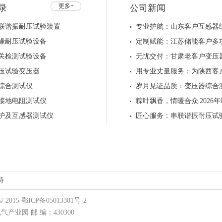
更多+
录
公司新闻
联谐振耐压试验装置
专业护航：山东客户互感器
缘耐压试验设备
定制赋能：江苏储能客户多
关检测试验设备
无忧交付：甘肃老客户变压
压试验变压器
用专业丈量服务：为陕西客
综合测试仪
岁月见证品质：变压器综合
接地电阻测试仪
粽叶飘香，情暖合众|202
护及互感器测试仪
匠心服务：串联谐振耐压试
持
15 鄂ICP备05013381号-2
业园 邮 编：430300