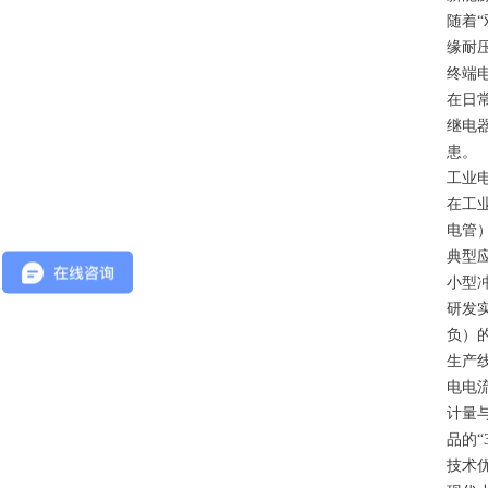
随着
缘耐
终端
在日
继电
患。
工业
在工
电管
典型
小型
研发
负）
生产
电电
计量
品的“
技术