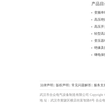
产品目
变频串
高压绝
高压开
轻型高
变压器
绝缘及
继电保
法律声明
|
版权声明
|
常见问题解答
|
服务支
武汉市合众电气设备制造有限公司 Copyright © 20
地 址：武汉市黄陂区横店街富智路8号 合众电气产