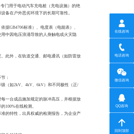
器专门用于电动汽车充电桩（充电设施）的绝
源设备在户外恶劣环境下的长期可靠性。
据GB4706标准）、电度表（电能表）、
在线咨询
使用中因电压浪涌导致的人身触电或火灾隐
电话咨询
度。此外，在轨道交通、邮电通讯（如防雷放
。
环节：
微信咨询
如2kV、4kV、6kV）和不同极性（正/
。
对每一台成品施加规定的脉冲高压，并根据放
QQ咨询
100%在线检测。
标准的特性，出具权威的检测报告，为企业产
回到顶部