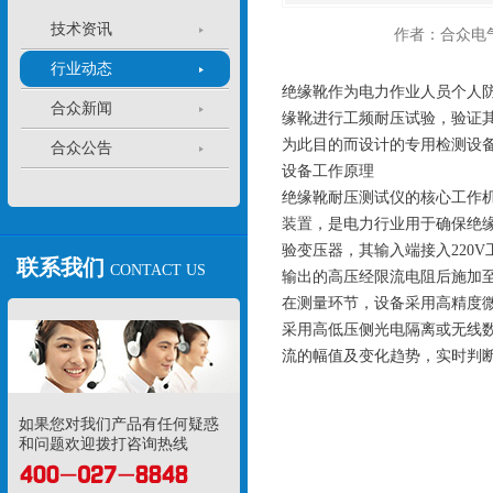
技术资讯
作者：合众电
行业动态
绝缘靴作为电力作业人员个人
合众新闻
缘靴进行工频耐压试验，验证
为此目的而设计的专用检测设
合众公告
设备工作原理
绝缘靴耐压测试仪的核心工作
装置
，是电力行业用于确保绝
验变压器，其输入端接入220
联系我们
CONTACT US
输出的高压经限流电阻后施加
在测量环节，设备采用高精度
采用高低压侧光电隔离或无线
流的幅值及变化趋势，实时判
如果您对我们产品有任何疑惑
和问题欢迎拨打咨询热线