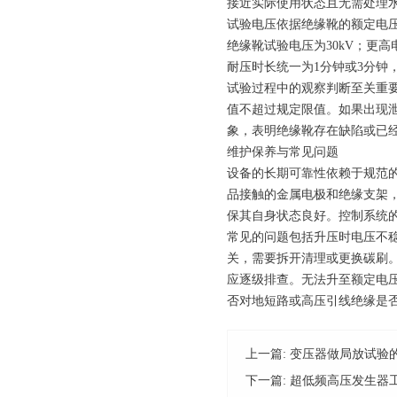
接近实际使用状态且无需处理
试验电压依据绝缘靴的额定电压
绝缘靴试验电压为30kV；更高
耐压时长统一为1分钟或3分钟
试验过程中的观察判断至关重
值不超过规定限值。如果出现
象，表明绝缘靴存在缺陷或已
维护保养与常见问题
设备的长期可靠性依赖于规范
品接触的金属电极和绝缘支架
保其自身状态良好。控制系统
常见的问题包括升压时电压不
关，需要拆开清理或更换碳刷
应逐级排查。无法升至额定电
否对地短路或高压引线绝缘是
上一篇:
变压器做局放试验
下一篇:
超低频高压发生器