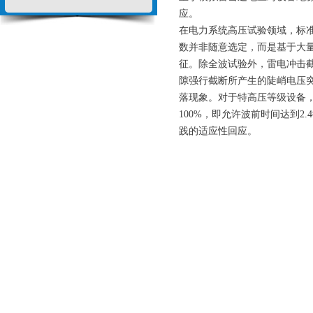
应。
在电力系统高压试验领域，标准
数并非随意选定，而是基于大
征。除全波试验外，雷电冲击
隙强行截断所产生的陡峭电压
落现象。对于特高压等级设备，
100%，即允许波前时间达到
践的适应性回应。