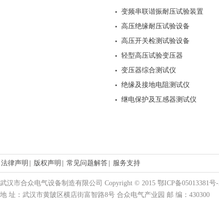
变频串联谐振耐压试验装置
高压绝缘耐压试验设备
高压开关检测试验设备
轻型高压试验变压器
变压器综合测试仪
绝缘及接地电阻测试仪
继电保护及互感器测试仪
法律声明
|
版权声明
|
常见问题解答
|
服务支持
武汉市合众电气设备制造有限公司 Copyright © 2015 鄂ICP备05013381号-
地 址：武汉市黄陂区横店街富智路8号 合众电气产业园 邮 编：430300