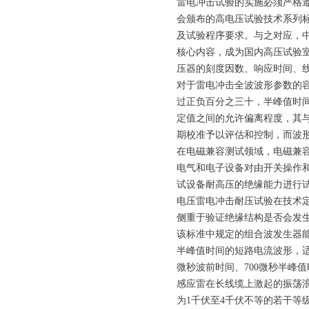
雷电冲击试验的实施必须严格
会颁布的高电压试验技术系列
及试验程序要求。与之对应，
核心内容，成为国内高压试验
压器的刻度因数、响应时间、
对于雷电冲击全波波形参数的
过正负百分之三十，半峰值时
定值之间的允许偏离程度，其
期校准予以评估和控制，而波
在电磁兼容测试领域，电磁兼
电气和电子设备对由开关操作
试设备耐高压的绝缘能力进行
电压雷电冲击耐压试验在技术
侧重于验证绝缘结构是否会发
该标准中规定的组合波发生器能
半峰值时间的短路电流波形，
微秒波前时间、700微秒半峰
感应雷在长线缆上激起的振荡
为1千伏至4千伏不等的若干等