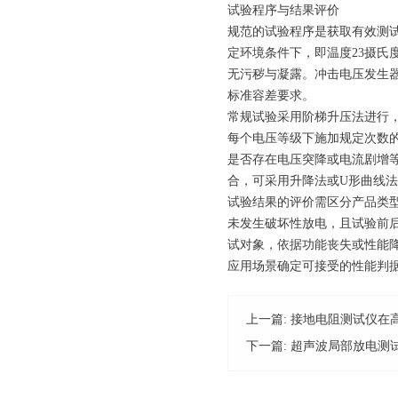
试验程序与结果评价
规范的试验程序是获取有效测
定环境条件下，即温度23摄氏
无污秽与凝露。冲击电压发生
标准容差要求。
常规试验采用阶梯升压法进行
每个电压等级下施加规定次数
是否存在电压突降或电流剧增
合，可采用升降法或U形曲线
试验结果的评价需区分产品类
未发生破坏性放电，且试验前
试对象，依据功能丧失或性能降
应用场景确定可接受的性能判
上一篇:
接地电阻测试仪在
下一篇:
超声波局部放电测