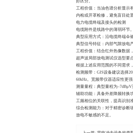
好区分。
工程价值：当油色谱分析显示
内检或开罩检修，避免盲目处
电力电缆终端及接头的检测
电缆附件是线路中的薄弱环节
典型应用方式：沿电缆终端伞
典型信号特征：内部气隙放电
工程价值：结合红外热像数据
超声波局部放电测试仪
选型要
根据上述应用范围的不同需求
检测频带：GIS设备建议选择20k
60kHz。宽频带仪器适应性
测量量程：典型量程为–7dBμ
辅助功能：具备外差降频转换
工频相位的关联性，提高识别
综合检测能力：对于精密诊断
放电不敏感的不足。
上一篇:
雷电冲击设备的类