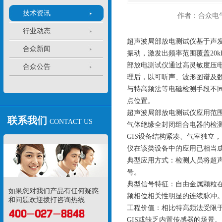
技术资讯
作者：合众电
行业动态
超声波局部放电测试仪基于声
合众新闻
振动，激发出频率范围覆盖20k
部放电测试仪
通过高灵敏度压
合众公告
理后，以可听声、波形图谱及
与特高频法等电磁检测手段不
点位置。
超声波局部放电测试仪
应用范
联系我们
CONTACT US
气体绝缘全封闭组合电器的检
GIS设备结构紧凑、气室独立
仪在该类设备中的应用已相当
典型应用方式：检测人员将超声
号。
典型信号特征：自由金属颗粒在
如果您对我们产品有任何疑惑
频相位相关性明显的连续脉冲
和问题欢迎拨打咨询热线
工程价值：相比特高频法受限
GIS或缺乏内置传感器的场景。