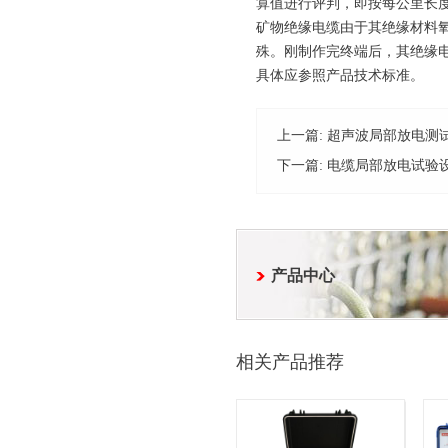
算值进行评判，即按每公里长
矿物绝缘电缆由于其绝缘材料
殊。刚制作完终端后，其绝缘
具体应参照产品技术标准。
上一篇:
超声波局部放电测
下一篇:
电缆局部放电试验
产品中心
相关产品推荐