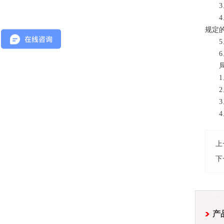
3、
4、
规定
5
6、
局部
1、
2、
3、
4、
上
下
产