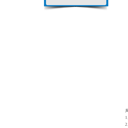
局部
1、
2、