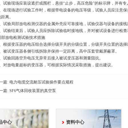
试验现场应装设遮拦或围栏，悬挂“止步，高压危险”的标示牌，并有专
在现场进行试验工作时，根据带电设备的电压等级，试验人员应注意保
的距离。
、试验
局部放电检测仪
器的金属外壳应可靠接地，试验仪器与设备的接线
试验结束后，试验人员应拆除试验临时接地线，并对被试设备进行检查
放电检测试验技术措施
根据变压器的电压组合选择分级开关的分级位置，分级开关位置的选择
被试变压器各侧引线拆除并保持一定距离，高中压套管戴屏蔽罩。
试验回路空升电压无异常后接入被试变压器和测量阻抗。
对放电量超标的变压器，可根据实际情况采取措施，提出建议。
一篇:
电力电缆交流耐压试验操作要点规程
一篇:
SF6气体回收装置的真空泵
品中心
资料中心