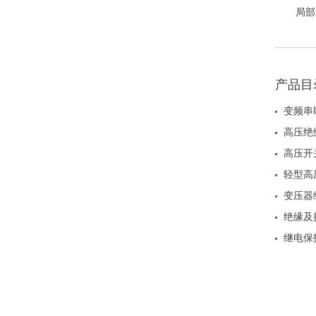
局部
HZJF12
产品目
变频串
高压绝
高压开
轻型高
变压器
绝缘及
继电保