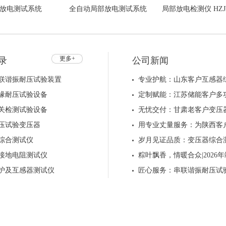
放电测试系统
全自动局部放电测试系统
局部放电检测仪 HZJF
4-25kVA/250kV 全
HZJF124-50kVA/150kV
触摸屏
自动
更多+
录
公司新闻
联谐振耐压试验装置
专业护航：山东客户互感器
缘耐压试验设备
定制赋能：江苏储能客户多
关检测试验设备
无忧交付：甘肃老客户变压
压试验变压器
用专业丈量服务：为陕西客
综合测试仪
岁月见证品质：变压器综合
接地电阻测试仪
粽叶飘香，情暖合众|202
护及互感器测试仪
匠心服务：串联谐振耐压试