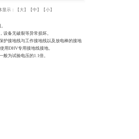
体显示：
【大】
【中】
【小】
阻。
，设备无破裂等异常损坏。
保护接地线与工作接地线以及放电棒的接地
使用DHV专用接地线接地。
般为试验电压的1.1倍。