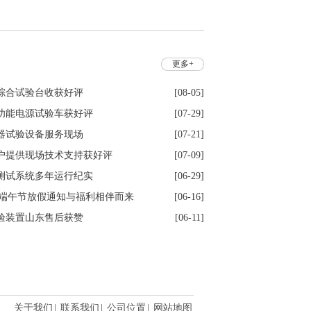
A
ZGF120KV/5mA
更多+
综合试验台收获好评
[08-05]
功能电源试验车获好评
[07-29]
器试验设备服务现场
[07-21]
户提供现场技术支持获好评
[07-09]
测试系统多年运行纪实
[06-29]
6年端午节放假通知与福利相伴而来
[06-16]
验装置山东售后获赞
[06-11]
关于我们
|
联系我们
|
公司位置
|
网站地图