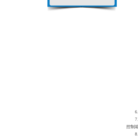
6、
7、
控制
8、