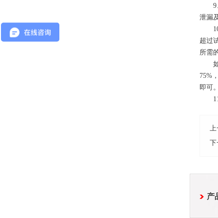
9
泄漏
10
超过
所需的
如需
75
即可
11
上
下
产