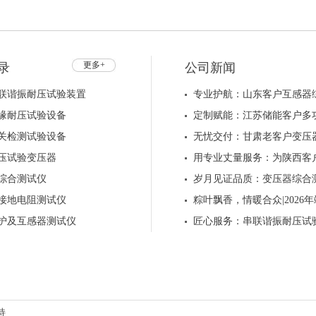
F60KV/5mA
ZGF200KV/5mA
ZGF200KV/2m
更多+
录
公司新闻
联谐振耐压试验装置
专业护航：山东客户互感器
缘耐压试验设备
定制赋能：江苏储能客户多
关检测试验设备
无忧交付：甘肃老客户变压
压试验变压器
用专业丈量服务：为陕西客
综合测试仪
岁月见证品质：变压器综合
接地电阻测试仪
粽叶飘香，情暖合众|202
护及互感器测试仪
匠心服务：串联谐振耐压试
持