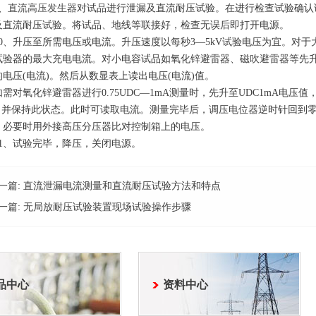
、
直流高压发生器
对试品进行泄漏及直流耐压试验。在进行检查试验确认
及直流耐压试验。将试品、地线等联接好，检查无误后即打开电源。
、升压至所需电压或电流。升压速度以每秒3—5kV试验电压为宜。对于
试验器的最大充电电流。对小电容试品如氧化锌避雷器、磁吹避雷器等先升至
电压(电流)。然后从数显表上读出电压(电流)值。
对氧化锌避雷器进行0.75UDC—1mA测量时，先升至UDC1mA电压
%，并保持此状态。此时可读取电流。测量完毕后，调压电位器逆时针回到
。必要时用外接高压分压器比对控制箱上的电压。
、试验完毕，降压，关闭电源。
一篇:
直流泄漏电流测量和直流耐压试验方法和特点
一篇:
无局放耐压试验装置现场试验操作步骤
品中心
资料中心