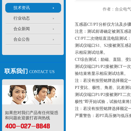
技术资讯
作者：合众电
行业动态
互感器CT/PT分析仪方法及步
合众新闻
注意：测试前请确定被测互感
CT/PT二次绕组直流电阻测试
合众公告
测试仪端口S1、S2接被测互
示相应测试结果。
CT综合测试：励磁、直阻、变
测试仪端口P1/P2接被测CT一
联系我们
CONTACT US
验结束将显示相应测试结果。
注：若没有按照铭牌选择额定
PT变比、极性、角差、比差测
测试仪端口P1/P2接被测PT
极性”即开始试验，试验结束
注：若没有按照铭牌选择额定
如果您对我们产品有任何疑惑
严重警告：若PT高压侧与低压
和问题欢迎拨打咨询热线