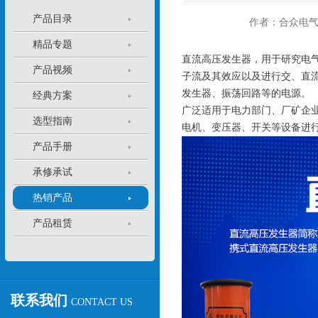
产品目录
作者：合众电
精品专题
直流高压发生器，用于研究电
产品视频
子流及其效应以及进行交、直
发生器、振荡回路等的电源。
经典方案
广泛适用于电力部门、厂矿企
选型指南
电机、变压器、开关等设备进
产品手册
承修承试
热销产品
产品租赁
联系我们
CONTACT US