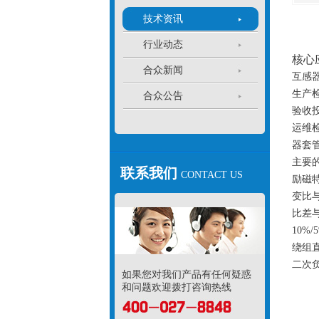
技术资讯
行业动态
核心
合众新闻
互感
生产
合众公告
验收
运维
器套
主要
联系我们
CONTACT US
励磁
变比
比差
10
绕组
二次
如果您对我们产品有任何疑惑
和问题欢迎拨打咨询热线