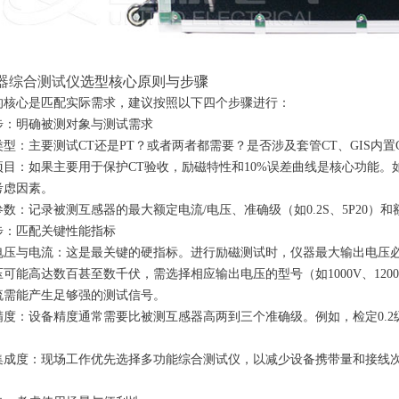
器综合测试仪
选型核心原则与步骤
的核心是匹配实际需求，建议按照以下四个步骤进行：
步：明确被测对象与测试需求
型：主要测试CT还是PT？或者两者都需要？是否涉及套管CT、GIS内置
项目：如果主要用于保护CT验收，励磁特性和10%误差曲线是核心功能
考虑因素。
参数：记录被测互感器的最大额定电流/电压、准确级（如0.2S、5P20
步：匹配关键性能指标
电压与电流：这是最关键的硬指标。进行励磁测试时，仪器最大输出电压必
压可能高达数百甚至数千伏，需选择相应输出电压的型号（如1000V、12
流需能产生足够强的测试信号。
精度：设备精度通常需要比被测互感器高两到三个准确级。例如，检定0.2级
。
集成度：现场工作优先选择多功能综合测试仪，以减少设备携带量和接线