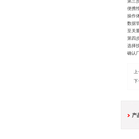
第三
便携
操作
数据
至关
第四
选择
确认
上
下
产