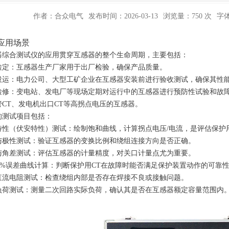
作者：合众电气
发布时间：2026-03-13
浏览量：750 次
字
应用场景
器综合测试仪的应用贯穿互感器的整个生命周期，主要包括：
检定：互感器生产厂家用于出厂检验，确保产品质量。
投运：电力公司、大型工矿企业在互感器安装前进行验收测试，确保其性
检修：变电站、发电厂等现场定期对运行中的互感器进行预防性试验和故
管CT、发电机出口CT等高拐点电压的互感器。
的测试项目包括：
特性（伏安特性）测试：绘制饱和曲线，计算拐点电压/电流，是评估保护
与极性测试：验证互感器的变换比例和绕组连接方向是否正确。
与角差测试：评估互感器的计量精度，对关口计量点尤为重要。
%/5%误差曲线计算：判断保护用CT在故障时能否满足保护装置动作的可靠
直流电阻测试：检查绕组内部是否存在焊接不良或接触问题。
负荷测试：测量二次回路实际负荷，确认其是否在互感器额定容量范围内