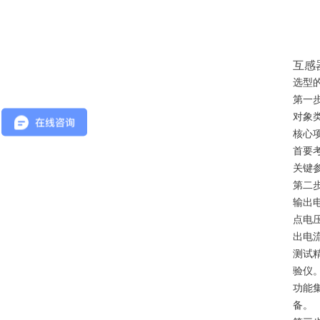
互感
选型
第一
对象类
核心
首要
关键
第二
输出
点电
出电
测试
验仪
功能
备。