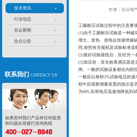
技术资讯
作者：合众电
行业动态
工频耐压试验过程中的注意事
合众新闻
(1)由于工频耐压试验是一种
增大、发热、放电会加速绝缘
合众公告
同,按照有关规程及试验标准选
(2)接好试验接线后，应经另
(3)加压前，首先检查调压器
闸。一般的试验设备都在内部控
联系我们
CONTACT US
一般应以每秒2%试验电压的速
程中应观察测量装置的指示是否
为60S,应将电压迅速地降低到
如果您对我们产品有任何疑惑
和问题欢迎拨打咨询热线