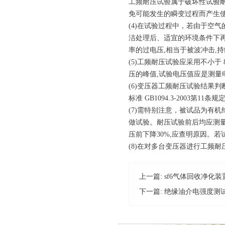
工频耐压试验
属于破坏性试验
免可能发生的瞬变过程而产生
(4)在试验过程中，若由于空
洁处理后、适宜的环境条件下
率的过电压,相当于被波冲击,
(5)工频耐压试验应采用不小
压的峰值,试验电压值应是测量
(6)变压器工频耐压试验结果判断
标准 GB1094.3-2003第
(7)需特别注意，被试品为有
做试验。耐压试验前后均应测
压前下降30%,应查明原因。
(8)在对多台变压器进行工频
上一篇:
sf6气体回收净化
下一篇:
绝缘油介电强度测