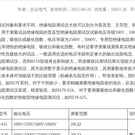
作者：合众电气
发布时间：2015-08-20
浏览量：16855 次
字
测试对象和要求不同，绝缘电阻测试仪大致可以划分为普及型、主导型、
，用于测量试品绝缘电阻的普及型绝缘电阻测试仪试验电压等级500V，10
电阻，吸收比或极化指数，电压等级为2500V，5000V。专用型绝缘电
机等绕组的绝缘电阻、吸收比和极化指数。有时还要求测量或测算真实绝
容性负载较大的试品，一般选用合适的电压等级和足够大的输出短路电流
电阻测试仪，否则R15S阻值将会影响较大，而使吸收比测试结果出现较
绝缘电阻测试仪，因为选用数字显示的绝缘电阻测试仪，其测量数据有较
欧表本身对强磁场干扰比较滞缓（机械表头阻尼作用）。即使有影响，指
观。如HZJY系列。对于干扰较小，要求精确测量绝缘电阻值的场合，应
电阻测试仪直观，精度较高，如HZJY-624。 对于要测量吸收比和极化
化指数的智能型绝缘电阻测试仪，如HZJY-625。
型号
输出电压
测量范围
说
-611
100V/250V/500V/1000V
20GΩ
-620
500V/1000V/2500V/5000V
20GΩ
数