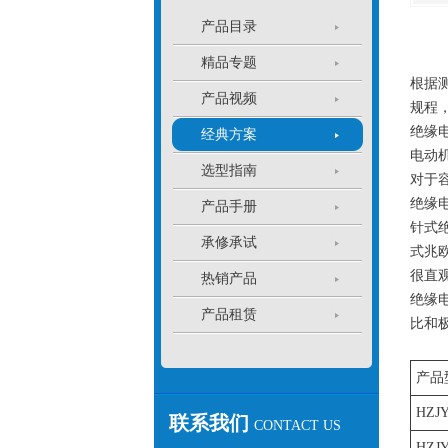
产品目录
精品专题
根据
产品视频
规程
绝缘
经典方案
电动
选型指南
对于
绝缘
产品手册
针式
承修承试
式兆
很直
热销产品
绝缘
产品租赁
比和极
产品
HZJY
联系我们
CONTACT US
HZJY