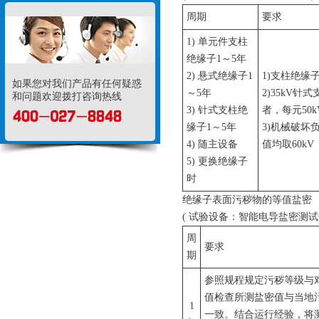
周期
要求
1) 单元件支柱
绝缘子1～5年
2) 悬式绝缘子1
1)支柱绝缘
如果您对我们产品有任何疑惑
～5年
2)35kV
和问题欢迎拨打咨询热线
3) 针式支柱绝
者，每元50
缘子1～5年
3)机械破坏
4) 随主设备
值均取60kV
5) 更换绝缘子
时
绝缘子表面污秽物的等值盐密
( 试验设备：智能电导盐密测试仪
周
要求
期
参照规程规定污秽等级与
值检查所测盐密值与当地
1
一致。结合运行经验，将