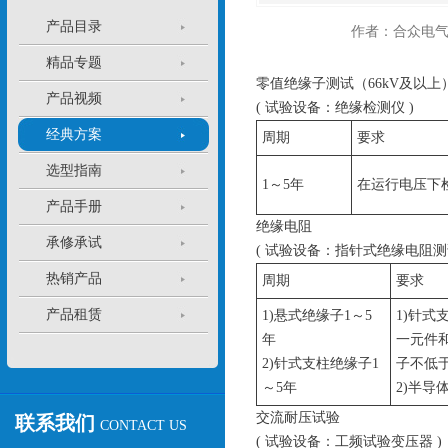
产品目录
作者：合众电
精品专题
零值绝缘子测试（66kV及以上
产品视频
( 试验设备：绝缘检测仪 )
经典方案
周期
要求
选型指南
1～5年
在运行电压下
产品手册
绝缘电阻
承修承试
( 试验设备：指针式绝缘电阻测
热销产品
周期
要求
产品租赁
1)悬式绝缘子1～5
1)针式
年
一元件和
2)针式支柱绝缘子1
子不低于
～5年
2)半
交流耐压试验
联系我们
CONTACT US
( 试验设备：工频试验变压器 )