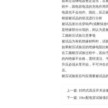
如果过流继电器整定适当，在
程中，因电容电流的充电作用
电器也不会动作。因此，应正确
根据被试品的状况进行分析
被试品发出击穿响声(或断续放
是绝缘部分出现的，则认为是
工频耐压试验
注意事项
被试品为有机绝缘材料时，试
如果耐压试验后的绝缘电阻比耐
在工频耐压试验过程中，若由
的内绝缘不合格，需经清洁、
升压必须从零开始，不可冲击合
压。
耐压试验前后均应测量被试品
上一篇:
封闭式高压开关设
下一篇:
10kv配电室试验