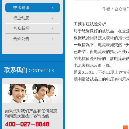
技术资讯
作者：合众电
行业动态
工频耐压试验分析
合众新闻
对于绝缘良好的被试品，在交
根据试验回路接入表计的指示
合众公告
一般情况下，电流表如突然上升
已击穿，但电流表的指示不变(因
的电抗值是相等的，故电流表的
电流表指示反而下降。
联系我们
CONTACT US
通常Xc≥XL，不会出现上述
端测量被试品上的电压表指示
如果您对我们产品有任何疑惑
和问题欢迎拨打咨询热线