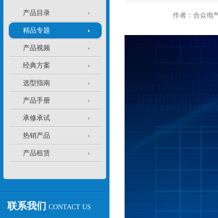
产品目录
作者：合众电
精品专题
产品视频
经典方案
选型指南
产品手册
承修承试
热销产品
产品租赁
联系我们
CONTACT US