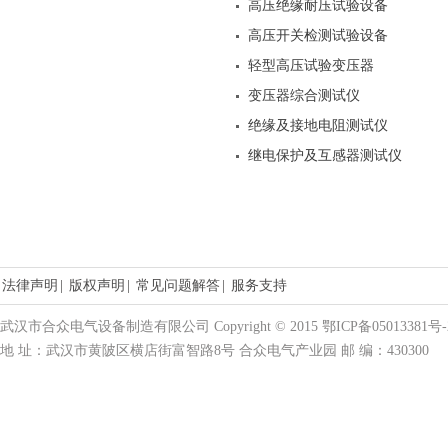
高压绝缘耐压试验设备
高压开关检测试验设备
轻型高压试验变压器
变压器综合测试仪
绝缘及接地电阻测试仪
继电保护及互感器测试仪
法律声明
|
版权声明
|
常见问题解答
|
服务支持
武汉市合众电气设备制造有限公司 Copyright © 2015 鄂ICP备05013381号-
地 址：武汉市黄陂区横店街富智路8号 合众电气产业园 邮 编：430300